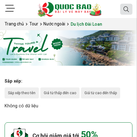
Trang chủ
Tour
Nước ngoài
Du lịch Đài Loan
Sắp xếp:
Sắp xếp theo tên
Giá từ thấp đến cao
Giá từ cao đến thấp
Không có dữ liệu
50%
Cơ hội giảm giá tới