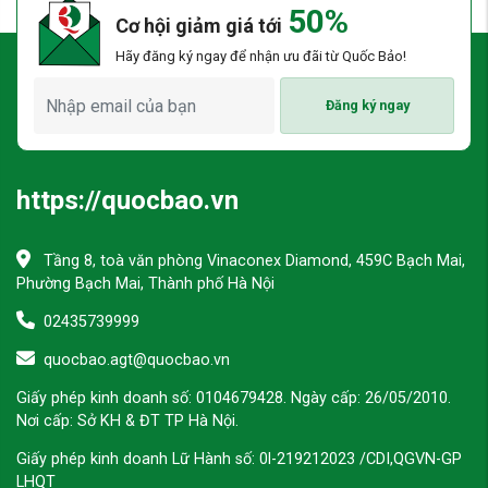
50%
Cơ hội giảm giá tới
Hãy đăng ký ngay để nhận ưu đãi từ Quốc Bảo!
Đăng ký ngay
https://quocbao.vn
Tầng 8, toà văn phòng Vinaconex Diamond, 459C Bạch Mai,
Phường Bạch Mai, Thành phố Hà Nội
02435739999
quocbao.agt@quocbao.vn
Giấy phép kinh doanh số: 0104679428. Ngày cấp: 26/05/2010.
Nơi cấp: Sở KH & ĐT TP Hà Nội.
Giấy phép kinh doanh Lữ Hành số: 0l-219212023 /CDI,QGVN-GP
LHQT