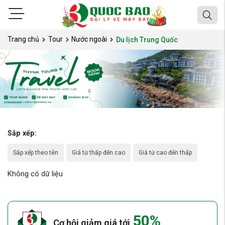
Trang chủ
Tour
Nước ngoài
Du lịch Trung Quốc
Sắp xếp:
Sắp xếp theo tên
Giá từ thấp đến cao
Giá từ cao đến thấp
Không có dữ liệu
50%
Cơ hội giảm giá tới